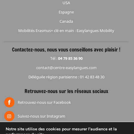
USA
Espagne
Canada
Mobilités Erasmus+ clé en main : Easylangues Mobility
Contactez-nous, nous vous conseillons avec plaisir !
Tél :
04 79 85 36 90
contact@centre-easylangues.com
Déléguée région parisienne : 01 42 83 48 30
Retrouvez-nous sur les réseaux sociaux
Retrouvez-nous sur Facebook
Suivez-nous sur Instagram
Notre site utilise des cookies pour mesurer l'audience et la