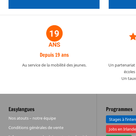
Depuis 19 ans
Au service de la mobilité des jeunes.
Un partenariat 
écoles 
Un taux 
Easylangues
Programmes
Nos atouts – notre équipe
Stages à l’inte
Conditions générales de vente
Jobs en Irland