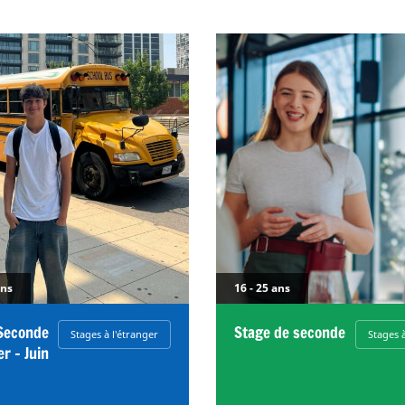
ans
16 - 25 ans
Seconde
Stage de seconde
Stages à l'étranger
Stages à
er – Juin