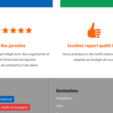
Nos garanties
Excellent rapport qualité /
privilégié avec des organismes et
Nous pratiquons des tarifs raison
à l’international réputés.
adaptés au budget de tou
de satisfaction très élevé.
Destinations
Angleterre
rnational
USA
e, Malte et Espagne