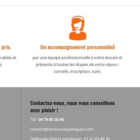
 prix
Un accompagnement personnalisé
nables et
par une équipe professionnelle à votre écoute et
s.
présente à toutes les étapes de votre séjour :
conseils, inscription, suivi.
Contactez-nous, nous vous conseillons
avec plaisir !
Tél :
04 79 85 36 90
contact@centre-easylangues.com
Déléguée région parisienne : 01 42 83 48 30