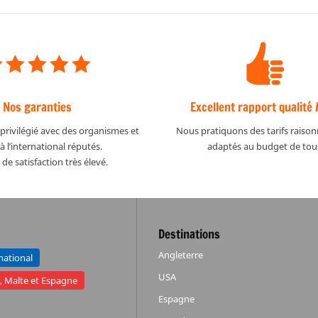
Nos garanties
Excellent rapport qualité /
privilégié avec des organismes et
Nous pratiquons des tarifs raison
à l’international réputés.
adaptés au budget de tou
de satisfaction très élevé.
Destinations
Angleterre
rnational
USA
e, Malte et Espagne
Espagne