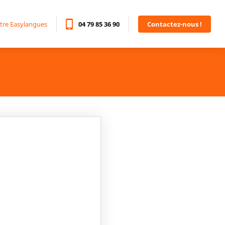
tre Easylangues
04 79 85 36 90
Contactez-nous !