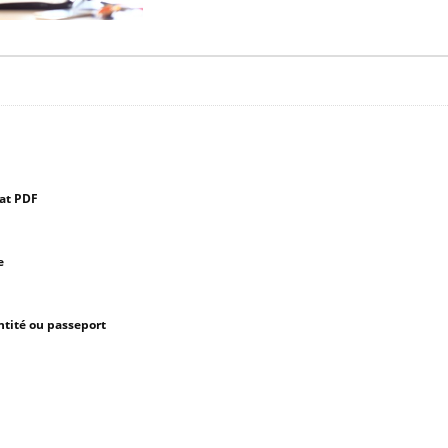
mat PDF
e
ntité ou passeport