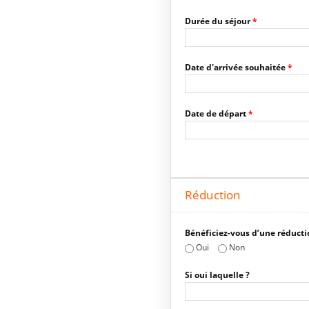
Durée du séjour
*
Date d'arrivée souhaitée
*
Date de départ
*
Réduction
Bénéficiez-vous d’une réducti
Oui
Non
Si oui laquelle ?