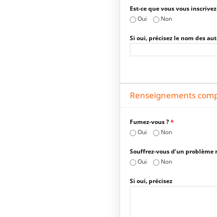
Est-ce que vous vous inscrivez
Oui
Non
Si oui, précisez le nom des a
Renseignements comp
Fumez-vous ?
*
Oui
Non
Souffrez-vous d’un problème m
Oui
Non
Si oui, précisez