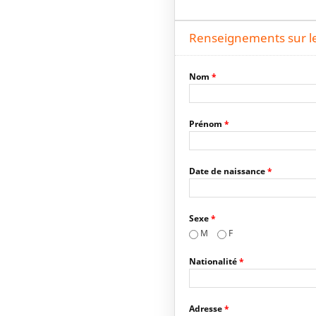
Renseignements sur le
Nom
*
Prénom
*
Date de naissance
*
Sexe
*
M
F
Nationalité
*
Adresse
*