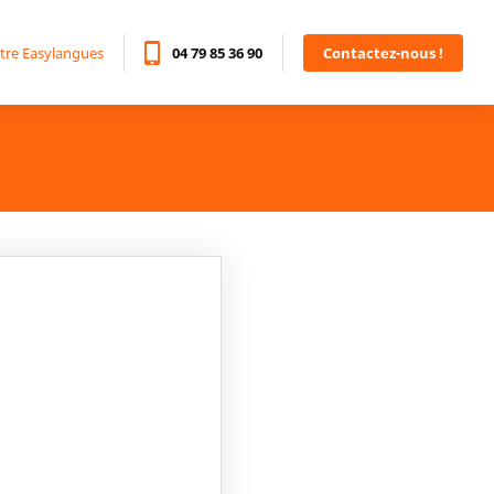
tre Easylangues
04 79 85 36 90
Contactez-nous !