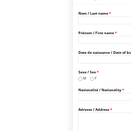
Nom / Last name
*
Prénom / First name
*
Date de naissance / Date of bi
Sexe / Sex
*
M
F
Nationalité / Nationality
*
Adresse / Address
*