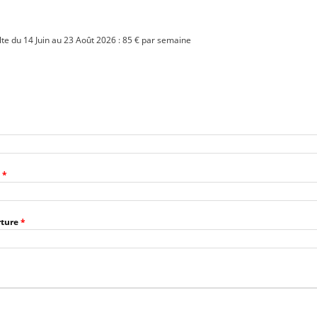
e du 14 Juin au 23 Août 2026 : 85 € par semaine
l
*
rture
*