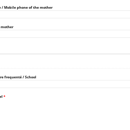
e / Mobile phone of the mother
e mother
re frequenté / School
el
*