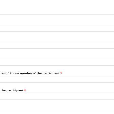
ipant / Phone number of the participant
*
f the participant
*