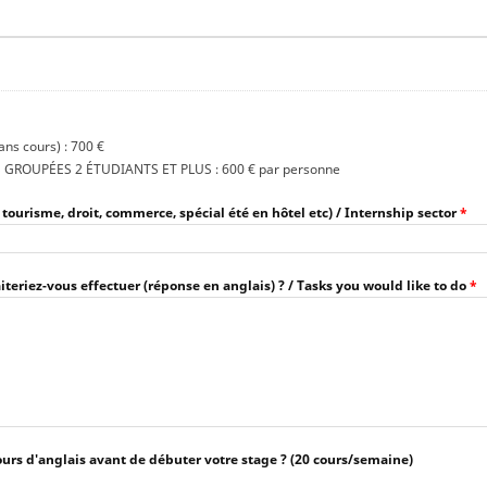
ns cours) : 700 €
GROUPÉES 2 ÉTUDIANTS ET PLUS : 600 € par personne
tourisme, droit, commerce, spécial été en hôtel etc) / Internship sector
*
teriez-vous effectuer (réponse en anglais) ? / Tasks you would like to do
*
urs d'anglais avant de débuter votre stage ? (20 cours/semaine)