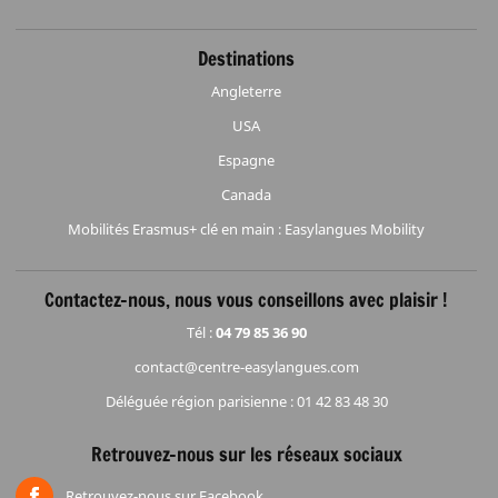
Destinations
Angleterre
USA
Espagne
Canada
Mobilités Erasmus+ clé en main : Easylangues Mobility
Contactez-nous, nous vous conseillons avec plaisir !
Tél :
04 79 85 36 90
contact@centre-easylangues.com
Déléguée région parisienne : 01 42 83 48 30
Retrouvez-nous sur les réseaux sociaux
Retrouvez-nous sur Facebook