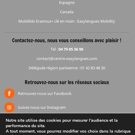
Espagne
Canada
Mobilités Erasmus+ clé en main : Easylangues Mobility
Contactez-nous, nous vous conseillons avec plaisir !
Tél :
04 79 85 36 90
contact@centre-easylangues.com
Déléguée région parisienne : 01 42 83 48 30
Retrouvez-nous sur les réseaux sociaux
Retrouvez-nous sur Facebook
Suivez-nous sur Instagram
Notre site utilise des cookies pour mesurer l'audience et la
performance du site.
Accueil
Mentions légales
Espace réduction
Groupes
A tout moment, vous pourrez modifier vos choix dans la rubrique