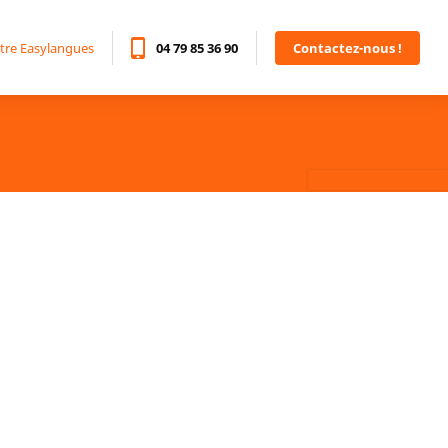
tre Easylangues
04 79 85 36 90
Contactez-nous !