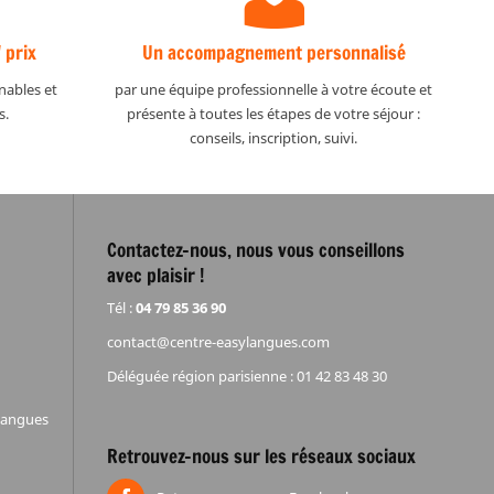
 prix
Un accompagnement personnalisé
nables et
par une équipe professionnelle à votre écoute et
s.
présente à toutes les étapes de votre séjour :
conseils, inscription, suivi.
Contactez-nous, nous vous conseillons
avec plaisir !
Tél :
04 79 85 36 90
contact@centre-easylangues.com
Déléguée région parisienne : 01 42 83 48 30
ylangues
Retrouvez-nous sur les réseaux sociaux