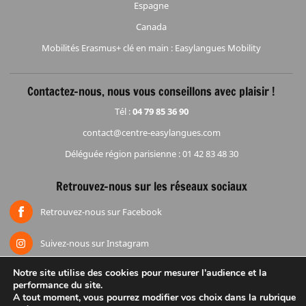
Espagne
Canada
Mobilités Erasmus+ clé en main : Easylangues Mobility
Contactez-nous, nous vous conseillons avec plaisir !
Tél :
04 79 85 36 90
contact@centre-easylangues.com
Déléguée région parisienne : 01 42 83 48 30
Retrouvez-nous sur les réseaux sociaux
Retrouvez-nous sur Facebook
Suivez-nous sur Instagram
Notre site utilise des cookies pour mesurer l'audience et la
performance du site.
Accueil
Mentions légales
Espace réduction
Groupes
A tout moment, vous pourrez modifier vos choix dans la rubrique