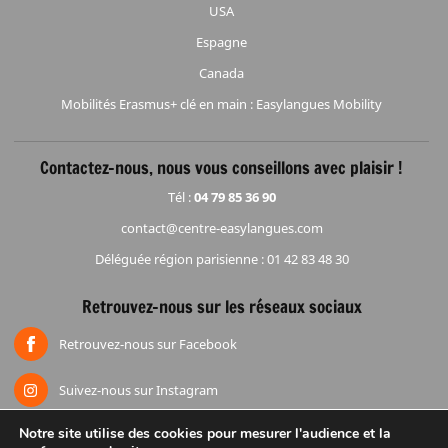
USA
Espagne
Canada
Mobilités Erasmus+ clé en main : Easylangues Mobility
Contactez-nous, nous vous conseillons avec plaisir !
Tél :
04 79 85 36 90
contact@centre-easylangues.com
Déléguée région parisienne : 01 42 83 48 30
Retrouvez-nous sur les réseaux sociaux
Retrouvez-nous sur Facebook
Suivez-nous sur Instagram
Notre site utilise des cookies pour mesurer l'audience et la