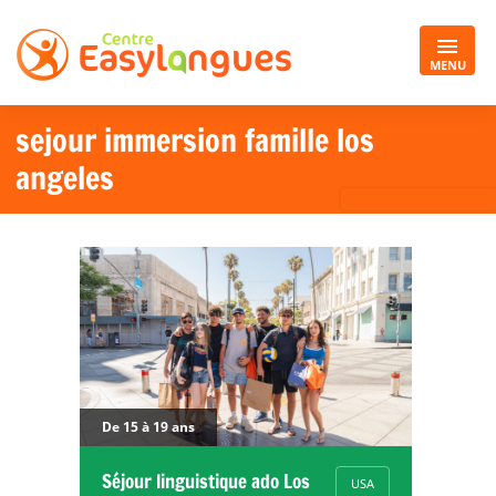
MENU
sejour immersion famille los
angeles
De 15 à 19 ans
Séjour linguistique ado Los
USA