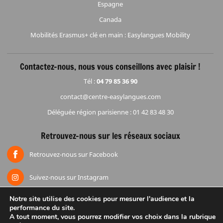
Espagne
Canada
Mobilités Erasmus+ clé en main : Easylangues Mobility
Contactez-nous, nous vous conseillons avec plaisir !
Tél :
04 79 85 36 90
contact@centre-easylangues.com
Déléguée région parisienne : 01 42 83 48 30
Retrouvez-nous sur les réseaux sociaux
Retrouvez-nous sur Facebook
Suivez-nous sur Instagram
Notre site utilise des cookies pour mesurer l'audience et la
performance du site.
Accueil
Mentions légales
Espace réduction
Groupes
A tout moment, vous pourrez modifier vos choix dans la rubrique