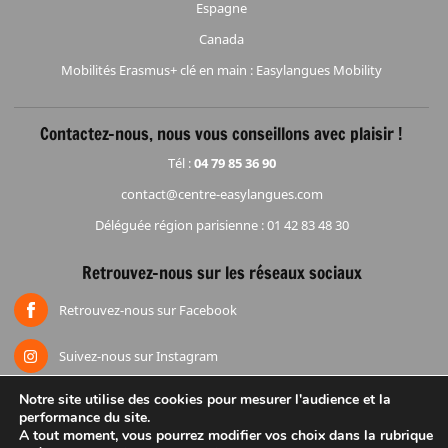
Espagne
Canada
Mobilités Erasmus+ clé en main : Easylangues Mobility
Contactez-nous, nous vous conseillons avec plaisir !
Tél :
04 79 85 36 90
contact@centre-easylangues.com
Déléguée région parisienne : 01 42 83 48 30
Retrouvez-nous sur les réseaux sociaux
Retrouvez-nous sur Facebook
Suivez-nous sur Instagram
Notre site utilise des cookies pour mesurer l'audience et la
performance du site.
Accueil
Mentions légales
Espace réduction
Groupes
A tout moment, vous pourrez modifier vos choix dans la rubrique