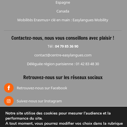
Espagne
Canada
Mobilités Erasmus+ clé en main : Easylangues Mobility
Contactez-nous, nous vous conseillons avec plaisir !
Tél :
04 79 85 36 90
contact@centre-easylangues.com
Déléguée région parisienne : 01 42 83 48 30
Retrouvez-nous sur les réseaux sociaux
Retrouvez-nous sur Facebook
Suivez-nous sur Instagram
Notre site utilise des cookies pour mesurer l'audience et la
performance du site.
Accueil
Mentions légales
Espace réduction
Groupes
A tout moment, vous pourrez modifier vos choix dans la rubrique