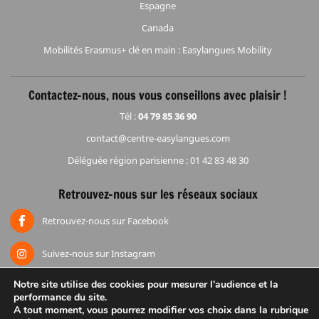
Espagne
Canada
Mobilités Erasmus+ clé en main : Easylangues Mobility
Contactez-nous, nous vous conseillons avec plaisir !
Tél :
04 79 85 36 90
contact@centre-easylangues.com
Déléguée région parisienne : 01 42 83 48 30
Retrouvez-nous sur les réseaux sociaux
Retrouvez-nous sur Facebook
Suivez-nous sur Instagram
Notre site utilise des cookies pour mesurer l'audience et la
performance du site.
Accueil
Mentions légales
Espace réduction
Groupes
A tout moment, vous pourrez modifier vos choix dans la rubrique