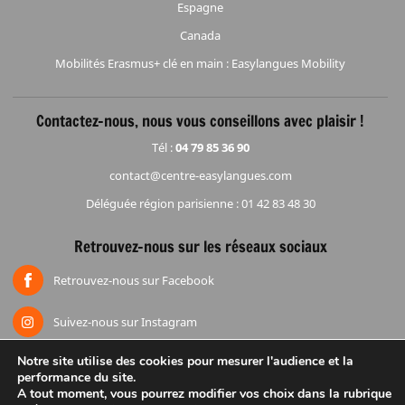
Espagne
Canada
Mobilités Erasmus+ clé en main : Easylangues Mobility
Contactez-nous, nous vous conseillons avec plaisir !
Tél :
04 79 85 36 90
contact@centre-easylangues.com
Déléguée région parisienne : 01 42 83 48 30
Retrouvez-nous sur les réseaux sociaux
Retrouvez-nous sur Facebook
Suivez-nous sur Instagram
Notre site utilise des cookies pour mesurer l'audience et la
performance du site.
Accueil
Mentions légales
Espace réduction
Groupes
A tout moment, vous pourrez modifier vos choix dans la rubrique